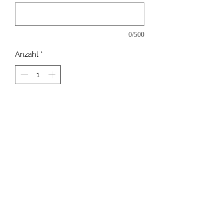
0/500
Anzahl
*
In den Warenkorb
FSV 1950 Wachow/Tremmen
e.V.