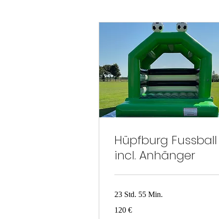
Hüpfburg Fussball
incl. Anhänger
23 Std. 55 Min.
120
120 €
Euro