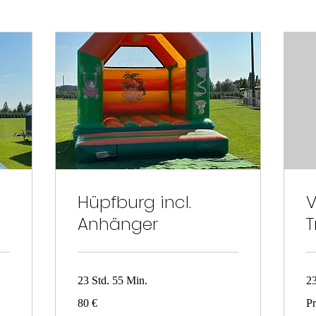
Hüpfburg incl.
V
Anhänger
23 Std. 55 Min.
23
80
Pre
80 €
Pr
Euro
au
Na