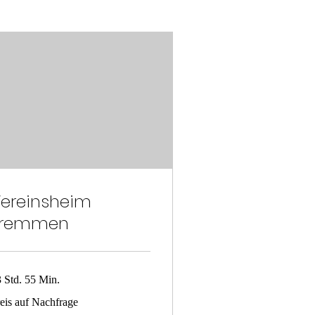
ereinsheim
Tremmen
 Std. 55 Min.
is
eis auf Nachfrage
f
chfrage