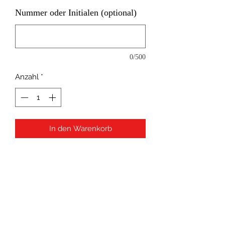
Nummer oder Initialen (optional)
0/500
Anzahl
*
In den Warenkorb
Information
fällt eine Nummer größer aus!!