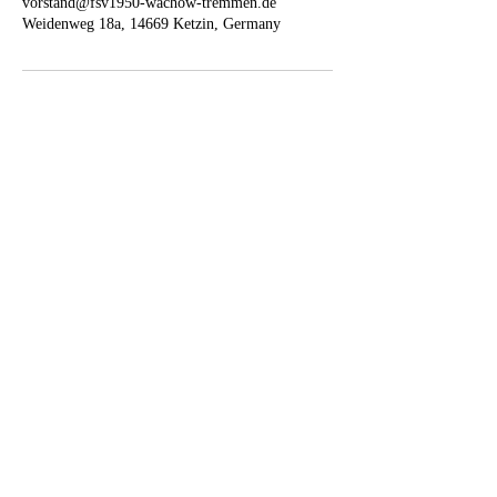
vorstand@fsv1950-wachow-tremmen.de
Weidenweg 18a, 14669 Ketzin, Germany