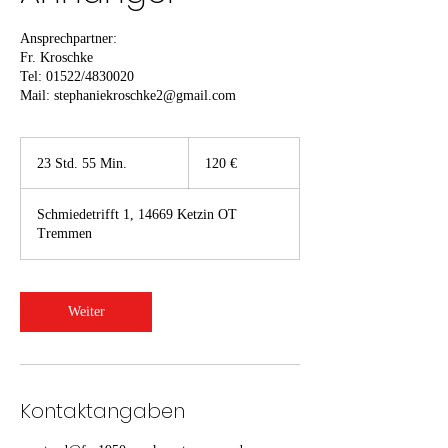
Ansprechpartner:
Fr. Kroschke
Tel: 01522/4830020
Mail: stephaniekroschke2@gmail.com
120
Euro
23 Std. 55 Min.
2
120 €
3
S
Schmiedetrifft 1, 14669 Ketzin OT
t
Tremmen
d
.
5
5
Weiter
M
i
n
.
Kontaktangaben